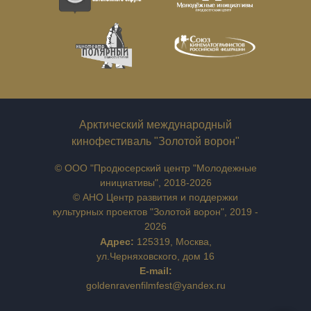
Арктический международный
кинофестиваль "Золотой ворон"
© ООО "Продюсерский центр "Молодежные
инициативы", 2018-2026
© АНО Центр развития и поддержки
культурных проектов "Золотой ворон", 2019 -
2026
Адрес:
125319, Москва,
ул.Черняховского, дом 16
E-mail:
goldenravenfilmfest@yandex.ru