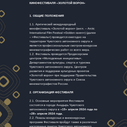
КИНОФЕСТИВАЛЯ «ЗОЛОТОЙ ВОРОН»
1.
ОБЩИЕ ПОЛОЖЕНИЯ
1.1. Арктический международный
кинофестиваль «Золотой ворон» (англ. – Arctic
International Film Festival «Golden raven») (далее
– «Фестиваль») проводится ежегодно на
территории Чукотского автономного округа и
является профессиональным смотром-конкурсом
кинематографических работ со всего мира.
1.2. Фестиваль проводится Продюсерским
центром «Молодежные инициативы»,
Департаментом культуры, спорта и туризма
Чукотского автономного округа, Центром
развития и поддержки культурных проектов
«Золотой ворон» при поддержке Правительства
Чукотского автономного округа и Союза
кинематографистов России.
2.
ОРГАНИЗАЦИЯ ФЕСТИВАЛЯ
2.1. Основные мероприятия Фестиваля
состоятся в городе Анадырь Чукотского
автономного округа
с
«
15
»
апреля 2024 года по
«
28
»
апреля 2024 года
.
2.2. Показы конкурсных и внеконкурсных
программ Фестиваля пройдут также в различных
населенных пунктах Чукотского автономного