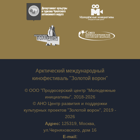
Арктический международный
кинофестиваль "Золотой ворон"
© ООО "Продюсерский центр "Молодежные
инициативы", 2018-2026
© АНО Центр развития и поддержки
культурных проектов "Золотой ворон", 2019 -
2026
Адрес:
125319, Москва,
ул.Черняховского, дом 16
E-mail: