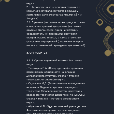
округа.
2.3. Торжественные церемонии открытия и
закрытия Фестиваля состоятся в большом
зрительном зале кинотеатра «Полярный» (г.
Анадырь).
2.4. В рамках фестиваля также предусмотрено
проведение деловой программы фестиваля
(круглые столы, презентации, дискуссии),
образовательной программы фестиваля
(лекции, мастер-классы), а также отдельных
культурных мероприятий (творческих вечеров,
выставок, спектаклей, культурных презентаций).
3.
ОРГКОМИТЕТ
3.1. В Организационный комитет Фестиваля
входят:
• Тихомиров Е.А. (Председатель) – временно
исполняющий обязанности начальника
Департамента культуры, спорта и туризма
Чукотского Автономного округа;
• Садовская М.Д. (Заместитель председателя) -
начальник Отдела искусства и народного
творчества Управления культуры, искусства и
народного творчества Департамента культуры,
спорта и туризма Чукотского автономного
округа;
• Абрютин Ф.М. (Художественный руководитель
Фестиваля) – кинорежиссер, кинопродюсер,
член Общероссийской общественной