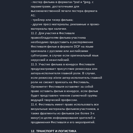
- постер фильма в форматах *psd и *jpeg, с
параметрами, достаточными для
высококачественной печати постера формата
А1;
- трейлер или тизер фильма;
- другие пресс-материалы, рекламные и промо-
материалы при наличии.
11.2. Для участия в Фестивале
правообладателям фильма-участника
необходимо предоставить в распоряжение
Фестиваля фильм в формате DCP на языке
оригинала с русскими или английскими
субтитрами, в случае если оригинальный язык
нерусский и неанглийский.
11.3. Участие фильма в конкурсе Фестиваля
предусматривает присутствие режиссера или
актера-исполнителя главной роли. В случае,
если режиссер и/или актер-исполнитель главной
роли не сможет приехать на Фестиваль,
Оргкомитет Фестиваля оставляет за собой
право оставить фильм в конкурсе, если фильм
будет представлен членом съемочной группы
ведущей творческой профессии.
11.4. Фестиваль имеет право использовать все
визуальные материалы фильмов-участников, а
также фрагменты из фильмов (не более 3-х
минут) в целях информирования зрителей и
продвижения Фестиваля и его мероприятий.
12.
ТРАНСПОРТ И ЛОГИСТИКА