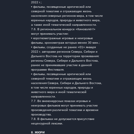
2022 г.;
• фильмы, посвященные арктической или
северной тематике и отражающие жизнь
населения северных регионов мира, в том числе
коренных народов, природы и животного мира,
а также иной тематической направленности.
7.6. В региональном конкурсе «Киновзлёт!»
могут принимать участие:
• короткометражные игровые и неигровые
фильмы, хронометраж которых менее 30 мин.;
• фильмы, созданные не ранее «01» января
2022 г. авторами регионов Севера, Сибири и
Дальнего Востока на территории проживания:
регионы Севера, Сибири и Дальнего Востока,
ранее не принимавшие участие в данной
программе Фестиваля.
• фильмы, посвященные арктической или
северной тематике и отражающие жизнь
населения Севера, Сибири и Дальнего Востока,
в том числе коренных народов, природы и
животного мира и иной тематической
направленности.
7.7. Во внеконкурсных показах игровых и
неигровых фильмов могут принимать участие
произведения различной тематики и времени
производства.
7.8. В фильмах не допускается присутствие
нецензурной лексики.
8.
ЖЮРИ