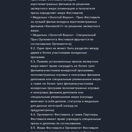
короткометражных фильмов по решению
экспертного жюри (номинацию и получателя
приза определяет жюри Фестиваля);
• Медальон «Золотой Ворон» - Приз Фестиваля
за лучший фильм конкурса короткометражных
фильмов «Киновзлёт!» по решению экспертного
жюри;
• Медальон «Золотой Ворон» - Специальный
Приз Оргкомитета Фестиваля (вручается по
согласованию Оргкомитета).
9.2. Один приз не может быть разделён между
двумя и более участниками конкурсных
программ.
9.3. Помимо установленных призов экспертное
жюри имеет право наградить не более трех
фильмов-участников конкурсной программы
полнометражных игровых и неигровых фильмов
дипломом или специальным упоминанием жюри,
а также не более трех фильмов-участников
конкурсных программ полнометражных игровых
и неигровых фильмов дипломом или
специальным упоминанием жюри (награды
включают в себя диплом; статуэтка и медальон
для данных категорий наград не
предусмотрены).
9.4. Оргкомитет Фестиваля, а также Партнеры
Фестиваля имеют право учреждать специальные
призы и дипломы по согласованию.
9.5. Жюри Фестиваля и Оргкомитет Фестиваля