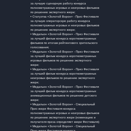
за лучшую сценарную работу конкурса
полнометражных игровых и неигровых фильмов
по решению экспертного жюри;
• Статуэтка «Золотой Ворон» - Приз Фестиваля
за лучшую операторскую работу конкурса
полнометражных игровых и неигровых фильмов
по решению экспертного жюри;
• Медальон «Золотой Ворон» - Приз Фестиваля
за лучший фильм конкурса короткометражных
фильмов по итогам рейтингового зрительского
голосования;
• Медальон «Золотой Ворон» - Приз Фестиваля
за лучший фильм конкурса короткометражных
игровых фильмов по решению экспертного
жюри;
• Медальон «Золотой Ворон» - Приз Фестиваля
за лучший фильм конкурса короткометражных
неигровых фильмов по решению экспертного
жюри;
• Медальон «Золотой Ворон» - Приз Фестиваля
за лучший фильм конкурса короткометражных
анимационных фильмов по решению детского
жюри;
• Медальон «Золотой Ворон» - Специальный
Приз жюри Фестиваля конкурса
полнометражных игровых и неигровых фильмов
по решению экспертного жюри (номинацию и
получателя приза определяет жюри Фестиваля);
• Медальон «Золотой Ворон» - Специальный
Приз жюри Фестиваля конкурса