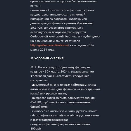
организационным вопросам без уважительных
причин;
- выявление Оргкомитетом фестиваля факта
предоставления конкурсантом ложной
информации по вопросам, касающимся
демонстрации фильма в рамках Фестиваля;
10.7. Список участников конкурсных и
внеконкурсных программ формируется
Отборочной комиссией Фестиваля и публикуется
на официальном сайте Фестиваля
http://goldenravenfilmfest.ru/
не позднее «31»
марта 2024 года.
11.УСЛОВИЯ УЧАСТИЯ
11.1. По каждому отобранному фильму не
позднее «15» марта 2024 г. в распоряжение
Фестиваля должны поступить следующие
материалы:
- диалоговый лист с точным таймкодом, srt на
английском языке (для фильмов на иностранном
языке) или русском языке;
- цифровая копия фильма для субтитрования
(Full HD, mp4 или Proress с максимальным
битрейтом);
- синопсис на английском и/или русском языке;
- биография на английском и/или русском языке
и фотография режиссера;
- кадры из фильма (разрешение не менее
300dpi);