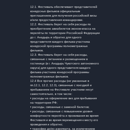
12.1. Фестиваль обеспечивает представителей
конкурсных фильмов официальным
приглашением для получения российской визы
и/или предоставления командировки.
12.2. Фестиваль берет на себя расходы по
приобретению авиабилетов эконом-класса на
перелёты по территории Российской Федерации
до г. Анадырь и обратно для одного
представителя каждого фильма-участника
конкурсной программы полнометражных
фильмов.
12.3. Фестиваль берет на себя расходы,
связанные с питанием и размещением в
гостинице (в г. Анадырь Чукотского автономного
округа) для одного представителя каждого
фильма-участника конкурсной программы
полнометражных фильмов.
12.4 Все прочие расходы (не указанные в
пп.12.1, 12.2, 12.3), связанные с поездкой и
пребыванием на Фестивале участники несут
самостоятельно, в том числе:
• расходы на оформление виз для пребывания
на территории РФ;
• расходы, связанные с заменой билетов;
• расходы, связанные с повышением уровня
комфортности перелёта и проживания во время
Фестиваля и во время перемещения к месту его
проведения и обратно;
• трансфер до/из аэропорта, за исключением