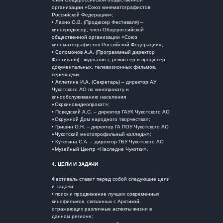
организации «Союз кинематографистов
Российской Федерации»;
• Лахно О.В. (Продюсер Фестиваля) –
кинопродюсер, член Общероссийской
общественной организации «Союз
кинематографистов Российской Федерации»;
• Соломонов А.А. (Программный директор
Фестиваля) - журналист, режиссер и продюсер
документальных, телевизионных фильмов,
переводчик;
• Аплетина И.А. (Секретарь) – директор АУ
Чукотского АО по кинопрокату и
кинообслуживанию населения
«Окркиновидеопрокат»;
• Поведский А.С. – директор ГАУК Чукотского АО
«Окружной Дом народного творчества»;
• Гришин О.Н. – директор ГА ПОУ Чукотского АО
«Чукотский многопрофильный колледж»;
• Кутегина С.А. – директор ГБУ Чукотского АО
«Музейный Центр «Наследие Чукотки».
4.
ЦЕЛИ И ЗАДАЧИ
Фестиваль ставит перед собой следующие цели
и задачи:
• поиск и продвижение лучших современных
кинофильмов, связанных с Арктикой,
отражающих различные аспекты жизни в
данном регионе;