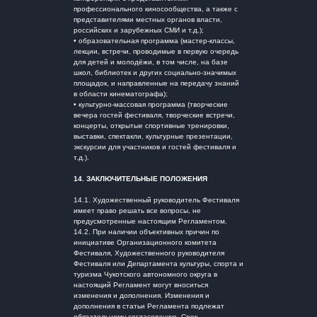
профессионального киносообщества, а также с
представителями местных органов власти,
российских и зарубежных СМИ и т.д.);
• образовательная программа (мастер-классы,
лекции, встречи, проводимые в первую очередь
для детей и молодёжи, в том числе, на базе
школ, библиотек и других социально-значимых
площадок, и направленные на передачу знаний
в области кинематографа);
• культурно-массовая программа (творческие
вечера гостей фестиваля, творческие встречи,
концерты, открытые спортивные тренировки,
выставки, спектакли, культурные презентации,
экскурсии для участников и гостей фестиваля и
т.д.).
14.
ЗАКЛЮЧИТЕЛЬНЫЕ ПОЛОЖЕНИЯ
14.1. Художественный руководитель Фестиваля
имеет право решать все вопросы, не
предусмотренные настоящим Регламентом.
14.2. При наличии объективных причин по
инициативе Организационного комитета
Фестиваля, Художественного руководителя
Фестиваля или Департамента культуры, спорта и
туризма Чукотского автономного округа в
настоящий Регламент могут вноситься
изменения и дополнения. Изменения и
дополнения в статьи Регламента подлежат
обязательному согласованию. Срок