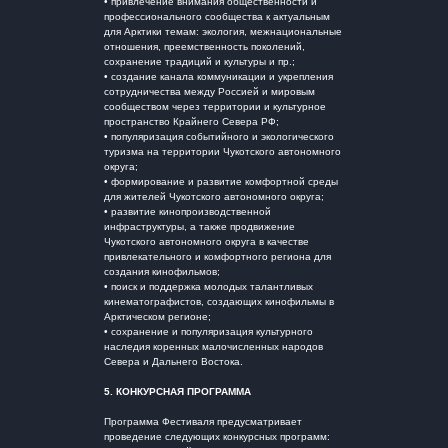
• привлечение внимания общественности и
профессионального сообщества к актуальным
для Арктики темам: экология, межнациональные
отношения, преемственность поколений,
сохранение традиций и культуры и пр.;
• создание канала коммуникации и укрепления
сотрудничества между Россией и мировым
сообществом через территории и культурное
пространство Крайнего Севера РФ;
• популяризация событийного и экологического
туризма на территории Чукотского автономного
округа;
• формирование и развитие комфортной среды
для жителей Чукотского автономного округа;
• развитие кинопроизводственной
инфраструктуры, а также продвижение
Чукотского автономного округа в качестве
привлекательного и комфортного региона для
создания кинофильмов;
• поиск и поддержка молодых талантливых
кинематографистов, создающих кинофильмы в
Арктическом регионе;
• сохранение и популяризация культурного
наследия коренных малочисленных народов
Севера и Дальнего Востока.
5.
КОНКУРСНАЯ ПРОГРАММА
Программа Фестиваля предусматривает
проведение следующих конкурсных программ: