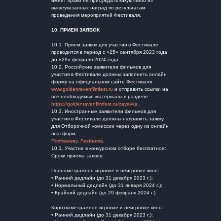
имеет право не присуждать какую-либо из
вышеуказанных наград по результатам
проведения мероприятий Фестиваля.
10.
ПРИЕМ ЗАЯВОК
10.1. Прием заявок для участия в Фестивале
проводится в период с «25» сентября 2023 года
до «29» февраля 2024 года.
10.2. Российские заявители фильмов для
участия в Фестивале должны заполнить онлайн
форму на официальном сайте Фестиваля
www.goldenravenfilmfest.ru
и отправить ссылки на
все необходимые материалы в разделе
https://goldenravenfilmfest.ru/zayavka
.
10.3. Иностранные заявители фильмов для
участия в Фестивале должны направить заявку
для Отборочной комиссии через одну из онлайн
платформ:
Filmfreeway
,
Festhome
.
10.3. Участие в конкурсном отборе бесплатное:
Сроки приема заявок:
Полнометражное игровое и неигровое кино:
• Ранний дедлайн (до 31 декабря 2023 г.);
• Нормальный дедлайн (до 31 января 2024 г.);
• Крайний дедлайн (до 29 февраля 2024 г.).
Короткометражное игровое и неигровое кино:
• Ранний дедлайн (до 31 декабря 2023 г.);