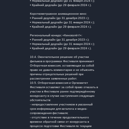
• Нормальный дедлайн (до 31 января 2024 г.);
• Крайний дедлайн (до 29 февраля 2024 г.).
Короткометражное анимационное кино:
• Ранний дедлайн (до 31 декабря 2023 г.);
• Нормальный дедлайн (до 31 января 2024 г.);
• Крайний дедлайн (до 29 февраля 2024 г.).
Региональный конкурс «Киновзлёт!»:
• Ранний дедлайн (до 31 декабря 2023 г.);
• Нормальный дедлайн (до 31 января 2024 г.);
• Крайний дедлайн (до 29 февраля 2024 г.).
10.4. Окончательное решение об участии
фильмов в программах Фестиваля принимает
Отборочная комиссия, оставляющая за собой
право не давать комментарии и не объяснять
причины отрицательных решений при
рассмотрении заявленных работ.
10.5. Отборочная комиссия и Оргкомитет
Фестиваля оставляют за собой право отказать в
участии в Фестивале ранее подтверждённому
конкурсанту в случае наступления следующих
обстоятельств:
- непредоставление участником в указанный
срок информации для каталога и медиа-
сопровождения фестиваля;
- отсутствие в течение продолжительного
времени обратной связи от конкурсанта в
процессе подготовки Фестиваля по текущим