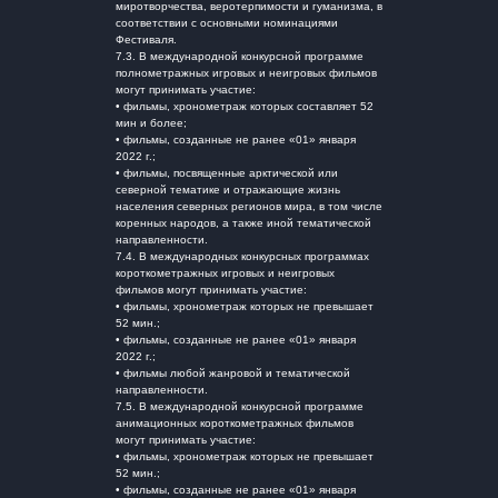
миротворчества, веротерпимости и гуманизма, в
соответствии с основными номинациями
Фестиваля.
7.3. В международной конкурсной программе
полнометражных игровых и неигровых фильмов
могут принимать участие:
• фильмы, хронометраж которых составляет 52
мин и более;
• фильмы, созданные не ранее «01» января
2022 г.;
• фильмы, посвященные арктической или
северной тематике и отражающие жизнь
населения северных регионов мира, в том числе
коренных народов, а также иной тематической
направленности.
7.4. В международных конкурсных программах
короткометражных игровых и неигровых
фильмов могут принимать участие:
• фильмы, хронометраж которых не превышает
52 мин.;
• фильмы, созданные не ранее «01» января
2022 г.;
• фильмы любой жанровой и тематической
направленности.
7.5. В международной конкурсной программе
анимационных короткометражных фильмов
могут принимать участие:
• фильмы, хронометраж которых не превышает
52 мин.;
• фильмы, созданные не ранее «01» января