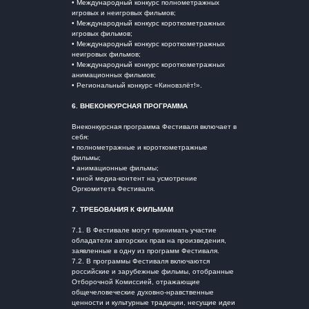
• Международный конкурс полнометражных
игровых и неигровых фильмов;
• Международный конкурс короткометражных
игровых фильмов;
• Международный конкурс короткометражных
неигровых фильмов;
• Международный конкурс короткометражных
анимационных фильмов;
• Региональный конкурс «Киновзлёт!».
6. ВНЕКОНКУРСНАЯ ПРОГРАММА
Внеконкурсная программа Фестиваля включает в
себя:
• полнометражные и короткометражные
фильмы;
• анимационные фильмы;
• иной медиа-контент на усмотрение
Оргкомитета Фестиваля.
7.
ТРЕБОВАНИЯ К ФИЛЬМАМ
7.1. В Фестивале могут принимать участие
обладатели авторских прав на произведения,
заявленные в одну из программ Фестиваля.
7.2. В программы Фестиваля включаются
российские и зарубежные фильмы, отобранные
Отборочной Комиссией, отражающие
общечеловеческие духовно-нравственные
ценности и культурные традиции, несущие идеи