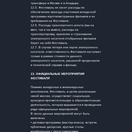
трансфера в Москве и в Анадыре.
12.5. Фестиваль не несет расходы по
обеспечению приезда участников конкурсной
программы короткометражных фильмов и их
пребывания на Фестивале.
12.6. Расходы транспортного агента (как на
ввоз, так и на вывоз), расходы на
транспортировку, хранение и страхование
электронного носителя отобранных фильмов
берет на себя Фестиваль.
12.7. В случае потери или порчи электронного
носителя, ответственность Фестиваля наступает
только в рамках стоимости данного
электронного носителя, указанной продюсером
в технической справке к фильму.
13. ОФИЦИАЛЬНЫЕ МЕРОПРИЯТИЯ
ФЕСТИВАЛЯ
Помимо конкурсных и внеконкурсных
кинопоказов, Фестиваль, в целях реализации
своей миссии, осуществляет социальную,
культурно-просветительскую и образовательную
деятельность, которая выражается в проведении
ряда официальных мероприятий.
В число данных мероприятий могут быть
включены:
• деловая программа (мастер-классы, встречи,
публичные дискуссии, круглые столы,
конференции с представителями