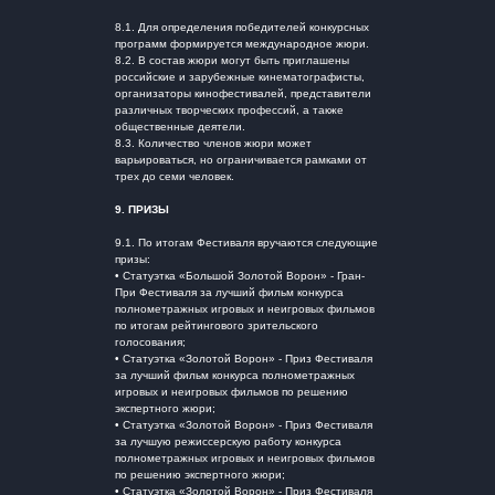
8.1. Для определения победителей конкурсных
программ формируется международное жюри.
8.2. В состав жюри могут быть приглашены
российские и зарубежные кинематографисты,
организаторы кинофестивалей, представители
различных творческих профессий, а также
общественные деятели.
8.3. Количество членов жюри может
варьироваться, но ограничивается рамками от
трех до семи человек.
9.
ПРИЗЫ
9.1. По итогам Фестиваля вручаются следующие
призы:
• Статуэтка «Большой Золотой Ворон» - Гран-
При Фестиваля за лучший фильм конкурса
полнометражных игровых и неигровых фильмов
по итогам рейтингового зрительского
голосования;
• Статуэтка «Золотой Ворон» - Приз Фестиваля
за лучший фильм конкурса полнометражных
игровых и неигровых фильмов по решению
экспертного жюри;
• Статуэтка «Золотой Ворон» - Приз Фестиваля
за лучшую режиссерскую работу конкурса
полнометражных игровых и неигровых фильмов
по решению экспертного жюри;
• Статуэтка «Золотой Ворон» - Приз Фестиваля