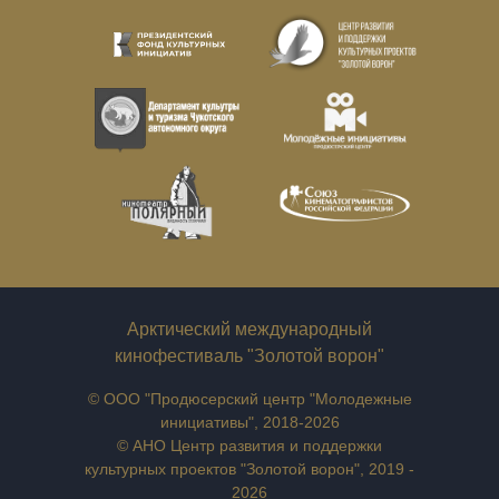
Арктический международный
кинофестиваль "Золотой ворон"
© ООО "Продюсерский центр "Молодежные
инициативы", 2018-2026
© АНО Центр развития и поддержки
культурных проектов "Золотой ворон", 2019 -
2026