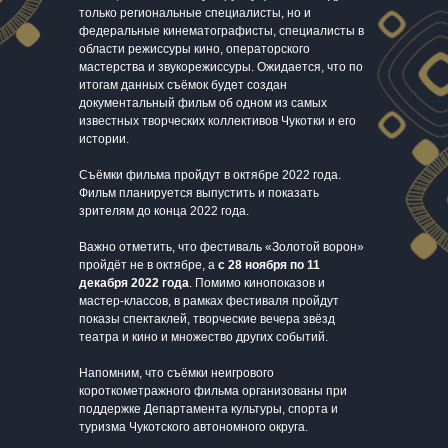
только региональные специалисты, но и
федеральные кинематографисты, специалисты в
области режиссуры кино, операторского
мастерства и звукорежиссуры. Ожидается, что по
итогам данных съёмок будет создан
документальный фильм об одном из самых
известных творческих коллективов Чукотки и его
истории.
Съёмки фильма пройдут в октябре 2022 года.
Фильм планируется выпустить и показать
зрителям до конца 2022 года.
Важно отметить, что фестиваль «Золотой ворон»
пройдёт не в октябре, а
с 28 ноября по 11
декабря 2022 года
. Помимо кинопоказов и
мастер-классов, в рамках фестиваля пройдут
показы спектаклей, творческие вечера звёзд
театра и кино и множество других событий.
Напомним, что съёмки неигрового
короткометражного фильма организованы при
поддержке Департамента культуры, спорта и
туризма Чукотского автономного округа.