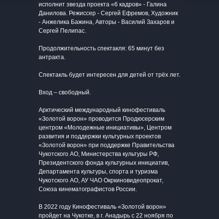
исполнит звезда проекта «6 кадров» - Галина
Данилова. Режиссер - Сергей Ефремов, Художник
- Анжелика Бажина, Авторы - Василий Захаров и
Сергей Пелипас.
Продолжительность спектакля: 65 минут без
антракта.
Спектакль будет интересен для детей от трёх лет.
Вход – свободный.
Арктический международный кинофестиваль
«Золотой ворон» проводится Продюсерским
центром «Молодежные инициативы», Центром
развития и поддержки культурных проектов
«Золотой ворон» при поддержке Правительства
Чукотского АО, Министерства культуры РФ,
Президентского фонда культурных инициатив,
Департамента культуры, спорта и туризма
Чукотского АО, АУ ЧАО Окркиновидеопрокат,
Союза кинематографистов России.
В 2022 году Кинофестиваль «Золотой ворон»
пройдет на Чукотке, в г. Анадырь с 22 ноября по