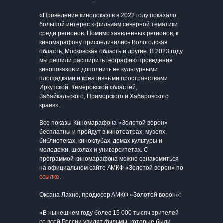
«Проведение кинопоказов в 2022 году показало
большой интерес к фильмам северной тематики
среди регионов. Помимо заявленных регионов, к
киномарафону присоединились Вологодская
область, Московская область и другие. В 2023 году
мы решили расширить географию проведения
кинопоказов и дополнить ее культурными
площадками и креативными пространствами
Иркутской, Кемеровской областей,
Забайкальского, Приморского и Хабаровского
краев».
Все показы Киномарафона «Золотой ворон»
бесплатны и пройдут в кинотеатрах, музеях,
библиотеках, киноклубах, домах культуры и
молодежи, школах и университетах. С
программой киномарафона можно ознакомиться
на официальном сайте АМКФ «Золотой ворон» по
ссылке
.
Оксана Лахно, продюсер АМКФ «Золотой ворон»:
«В нынешнем году более 15 000 тысяч зрителей
со всей России увидят фильмы, которые были