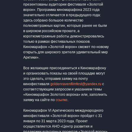
презентованы аудитории фестиваля «Золотой
ворон». Программа киномарафона 2023 года
значительно отличается в предыдущего года:
здесь собрано большое количество
полнометражных картин, которые ранее не были
в широком российском прокате, а
короткометражные работы демонстрировались
только в рамках фестивальных показов.
Киномарафон «Золотой ворон» сможет по-новому
открыть для широкого зрителя удивительный мир
Арктики».
Все желающие присоединиться к Киномарафону
и организовать показы на своей площадке могут
это сделать, отправив заявку на почту
кинофестиваля
goldenravenfilmfest@yandex.ru
с
соответствующим запросом и указанием темы
«Киномарафон Золотого ворона» или, заполнить
заявку на сайте по
ссылке
.
Киномарафон VI Арктического международного
кинофестиваля «Золотой ворон» пройдет с 31
января по 31 марта 2023 года. Проект
осуществляется АНО «Центр развития и
поддержки культурных проектов «Золотой ворон»