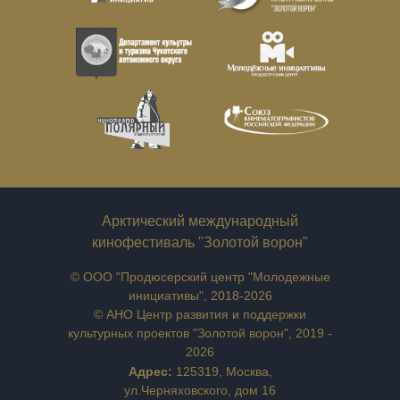
Арктический международный
кинофестиваль "Золотой ворон"
© ООО "Продюсерский центр "Молодежные
инициативы", 2018-2026
© АНО Центр развития и поддержки
культурных проектов "Золотой ворон", 2019 -
2026
Адрес:
125319, Москва,
ул.Черняховского, дом 16