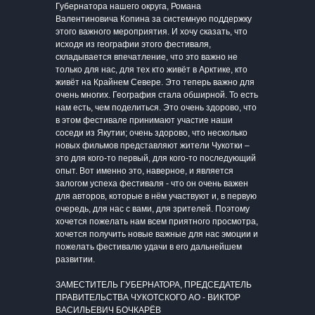
Губернатора нашего округа, Романа
Валентиновича Копина за системную поддержку
этого важного мероприятия. И хочу сказать, что
исходя из географии этого фестиваля,
складывается впечатление, что это важно не
только для нас, для тех кто живёт в Арктике, кто
живёт на Крайнем Севере. Это теперь важно для
очень многих. География стала обширной. То есть
нам есть, чем поделиться. Это очень здорово, что
в этом фестивале принимают участие наши
соседи из Якутии; очень здорово, что несколько
новых фильмов представляют жители Чукотки –
это для кого-то первый, для кого-то последующий
опыт. Вот именно это, наверное, и является
залогом успеха фестиваля - что он очень важен
для авторов, которые в нём участвуют и, в первую
очередь, для нас с вами, для зрителей. Поэтому
хочется пожелать нам всем приятного просмотра,
хочется получить новые важные для нас эмоции и
пожелать фестивалю удачи в его дальнейшем
развитии.
ЗАМЕСТИТЕЛЬ ГУБЕРНАТОРА, ПРЕДСЕДАТЕЛЬ
ПРАВИТЕЛЬСТВА ЧУКОТСКОГО АО - ВИКТОР
ВАСИЛЬЕВИЧ БОЧКАРЁВ