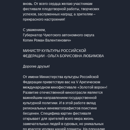
вновь. От всего сердца желаю участникам
фестиваля плодотворной работы, творческих
успехов, заслуженных наград; а зрителям –
прекрасного настроения!
С уважением,
Губернатор Чукотского автономного округа
Копин Роман Валентинович»
МИНИСТР КУЛЬТУРЫ РОССИЙСКОЙ
ФЕДЕРАЦИИ - ОЛЬГА БОРИСОВНА ЛЮБИМОВА
Дорогие друзья!
От имени Министерства культуры Российской
Федерации приветствую вас на V Арктическом
международном кинофестивале «Золотой ворон»!
Развитие отечественной киноотрасли является
важнейшим направлением государственной
культурной политики. И в этой работе вклад
региональных кинематографистов поистине
бесценен. Специфика картин фестиваля
открывает для зрителей всего мира жизнь
замечательных людей в суровых, но уникальных
по красоте уголках нашей планеты. На площадке