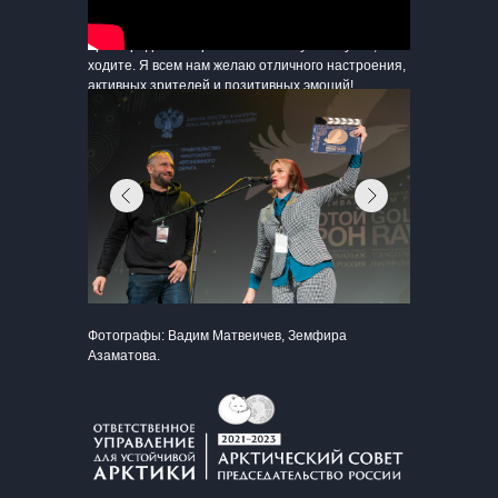
поставили себе цель, что наше кино в первую
очередь – для зрителей. Именно поэтому Гран-
при определяет зритель. Поэтому голосуйте,
ходите. Я всем нам желаю отличного настроения,
активных зрителей и позитивных эмоций!
Хочется сказать, что для меня лично (я шестой
год приезжаю на Чукотку) Чукотка стала
ассоциироваться с родным местом, я не могу
отделить себя от неё, зрителей многих я уже
знаю – это родные люди, родная земля, родное
место!
Фотографы: Вадим Матвеичев, Земфира
Азаматова.