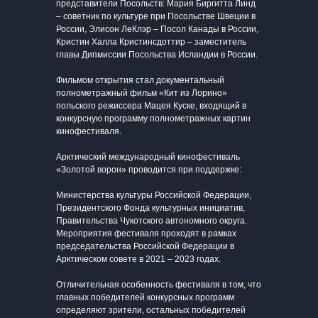
представители Посольств: Мария Биргитта Линд
– советник по культуре при Посольстве Швеции в
России, Элисон ЛеКлэр – Посол Канады в России,
Кристин Халла Кристинсдоттир – заместитель
главы Дипмиссии Посольства Исландии в России.
Фильмом открытия стал документальный
полнометражный фильм «Кит из Лорино»
польского режиссера Мацея Куске, входящий в
конкурсную программу полнометражных картин
кинофестиваля.
Арктический международный кинофестиваль
«Золотой ворон» проводится при поддержке:
Министерства культуры Российской Федерации,
Президентского Фонда культурных инициатив,
Правительства Чукотского автономного округа.
Мероприятия фестиваля проходят в рамках
председательства Российской Федерации в
Арктическом совете в 2021 – 2023 годах.
Отличительная особенность фестиваля в том, что
главных победителей конкурсных программ
определяют зрители, остальных победителей