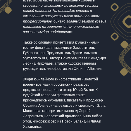
всего мира жизнь замечательных людей в
суровых, но уникальных по красоте уголках
нашей планеты. На площадке смотра в
оживленных дискуссиях идет обмен опытом
профессионалов, однако главный вектор всегда
направлен на зрителя, от мнения которого
зависит выбор победителя».
Также со словами приветствия к участникам и
гостям фестиваля выступили Заместитель
Губернатора, Председатель Правительства
Чукотского АО, Виктор Бочкарёв; глава г. Анадыря
Леонид Николаев, а также художественный
руководитель кинофестиваля Филипп Абрютин.
Жюри юбилейного кинофестиваля «Золотой
ворон» возглавил российский режиссер,
продюсер, сценарист и актер Юрий Быков. К
судейской коллегии фестиваля также
присоединись журналист, писатель и продюсер
Сусанна Альперина, режиссер и сценарист Элла
Манжеева, кинокритик и киновед Сергей
Лаврентьев, норвежский продюсер Анна Лайла
Утси, кинорежиссер из Новой Зеландии Либби
Хакарайра.