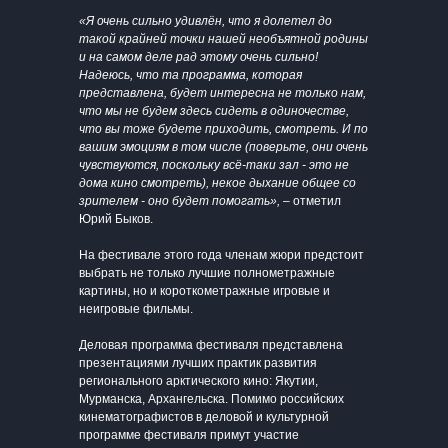
«Я очень сильно удивлён, что я долетел до
такой крайней точки нашей необъятной родины
и на самом деле рад этому очень сильно!
Надеюсь, что та программа, которая
представлена, будет интересна не только нам,
что мы не будем здесь сидеть в одиночестве,
что вы тоже будете приходить, смотреть. И по
вашим эмоциям в том числе (поверьте, они очень
чувствуются, поскольку всё-таки зал - это не
дома кино смотреть), некое дыхание общее со
зрителем - оно будет помогать»,
– отметил
Юрий Быков.
На фестивале этого года членам жюри предстоит
выбрать не только лучшие полнометражные
картины, но и короткометражные игровые и
неигровые фильмы.
Деловая программа фестиваля представлена
презентациями лучших практик развития
регионального арктического кино: Якутии,
Мурманска, Архангельска. Помимо российских
кинематографистов в деловой и культурной
программе фестиваля примут участие