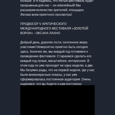
больше. И я надеюсь, что пятый фестиваль будет
прорывным для нас – он юбилейный! Мы
расширим количество зрителей, площадок.
Желаю всем приятного просмотра!
ПРОДЮСЕР V АРКТИЧЕСКОГО
МЕЖДУНАРОДНОГО ФЕСТИВАЛЯ «ЗОЛОТОЙ
ВОРОН» - ОКСАНА ЛАХНО
Добрый день, дорогие гости, почтенное жюри,
участники! Невероятно приятно быть сегодня
здесь. Конечно же, мы каждый год готовимся к
проведению фестиваля. Стараемся сделать его
каждый год лучше, масштабнее, интереснее. В
этом году он уже проходит не одну неделю, а две.
Мы безумно рады, что на первой неделе, где у нас
были внеконкурсные показы, у нас уже
сформировалась постоянная аудитория. Очень
надеемся, что вы будете к нам постоянно
приходить. Мы вас очень любим!
Когда мы только-только начинали наш фестиваль,
в 2016-ом году, – когда проводили смотр
российского кино здесь в Анадыре, по итогам
которого был учреждён сам фестиваль, – мы