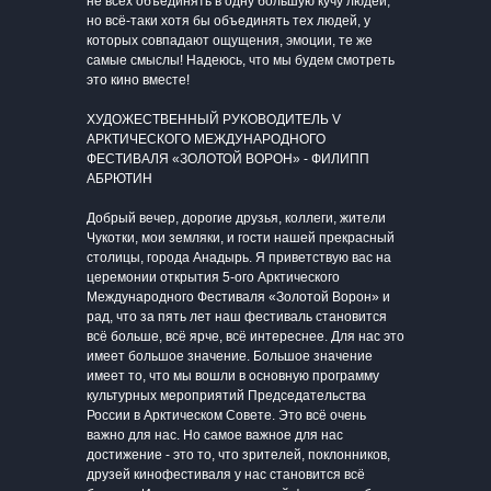
не всех объединять в одну большую кучу людей,
но всё-таки хотя бы объединять тех людей, у
которых совпадают ощущения, эмоции, те же
самые смыслы! Надеюсь, что мы будем смотреть
это кино вместе!
ХУДОЖЕСТВЕННЫЙ РУКОВОДИТЕЛЬ V
АРКТИЧЕСКОГО МЕЖДУНАРОДНОГО
ФЕСТИВАЛЯ «ЗОЛОТОЙ ВОРОН» - ФИЛИПП
АБРЮТИН
Добрый вечер, дорогие друзья, коллеги, жители
Чукотки, мои земляки, и гости нашей прекрасный
столицы, города Анадырь. Я приветствую вас на
церемонии открытия 5-ого Арктического
Международного Фестиваля «Золотой Ворон» и
рад, что за пять лет наш фестиваль становится
всё больше, всё ярче, всё интереснее. Для нас это
имеет большое значение. Большое значение
имеет то, что мы вошли в основную программу
культурных мероприятий Председательства
России в Арктическом Совете. Это всё очень
важно для нас. Но самое важное для нас
достижение - это то, что зрителей, поклонников,
друзей кинофестиваля у нас становится всё