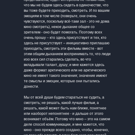
что мы не будем здесь сидеть в одиночестве, что
вы тоже будете приходить, смотреть. И по вашим
эмоциям в том числе (поверьте, они очень
чувствуются, поскольку всё-таки зал - это не дома
кино смотреть), некое дыхание общее со
зрителем - оно будет помогать. Поэтому всех
очень прошу – кто здесь присутствует и тех, кто
здесь не присутствует – инициативно приглашаю
приходить, смотреть эти фильмы вместе - вот
этим общим дыханием воспринимать то, что люди
изо всех сил старались сделать, во что
вкладывали талант, душу; и мне кажется здесь
даже формат арктического или не арктического
кино не имеет такого значения; значение имеют
те смыслы и эмоции, которые они пытались
донести.
Мы от всей души будем стараться не судить, а
смотреть; не решать, какой лучше фильм, а
решать, какой может быть нам ближе, понятнее
или наоборот непонятнее - и дальше от этого
возникает объём. Потому что кино – это на самом
деле способ коммуникации, и мне кажется, что
кино - оно прежде всего создано, чтобы, конечно,