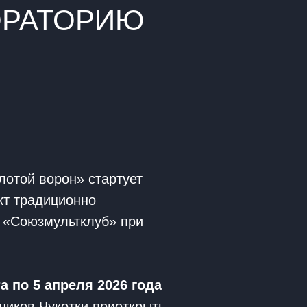
ОРАТОРИЮ
лотой ворон» стартует
кт традиционно
а «Союзмультклуб» при
та по 5 апреля 2026 года
ников Чукотки приоткрыть