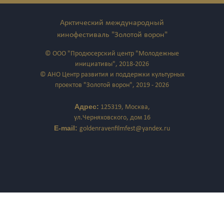
Арктический международный
кинофестиваль "Золотой ворон"
© ООО "Продюсерский центр "Молодежные
инициативы", 2018-2026
© АНО Центр развития и поддержки культурных
проектов "Золотой ворон", 2019 - 2026
Адрес:
125319, Москва,
ул.Черняховского, дом 16
E-mail:
goldenravenfilmfest@yandex.ru