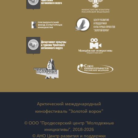
Арктический международный
кинофестиваль "Золотой ворон"
© ООО "Продюсерский центр "Молодежные
инициативы", 2018-2026
© АНО Центр развития и поддержки