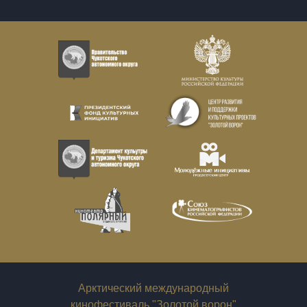
Арктический международный
кинофестиваль "Золотой ворон"