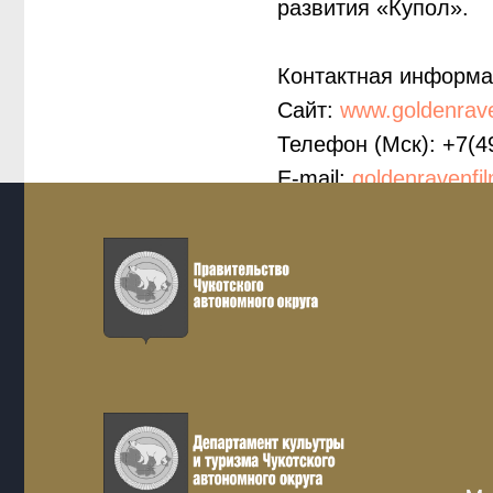
развития «Купол».
Контактная информа
Сайт:
www.goldenrave
Телефон (Мск): +7(4
E-mail:
goldenravenfi