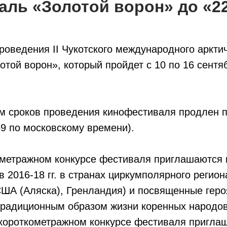
аль «Золотой ворон»
до «2
оведения II Чукотского международного аркти
той ворон», который пройдет с 10 по 16 сентяб
ем сроков проведения кинофестиваля продлен п
:59 по московскому времени).
ометражном конкурсе фестиваля приглашаются 
в 2016-18 гг. в странах циркумполярного регион
ША (Аляска), Гренландия) и посвященные героя
 традиционным образом жизни коренных народов
в короткометражном конкурсе фестиваля пригла