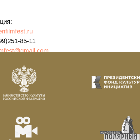
ция:
nfilmfest.ru
99)251-85-11
lmfest@gmail.com