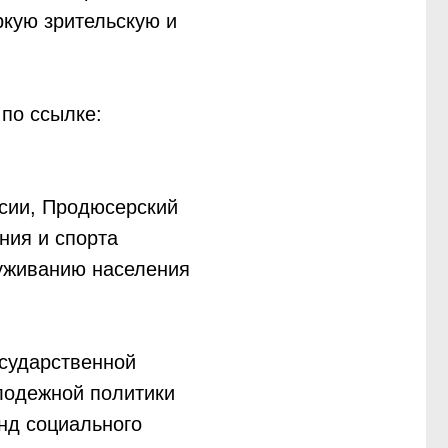
ркую зрительскую и
по ссылке:
сии, Продюсерский
ния и спорта
луживанию населения
осударственной
олодежной политики
онд социального