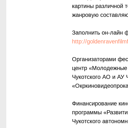
картины различной т
жанровую составля
Заполнить он-лайн 
http://goldenravenfilm
Организаторами фес
центр «Молодежные 
Чукотского АО и АУ 
«Окркиновидеопрока
Финансирование кин
программы «Развитие
Чукотского автономн