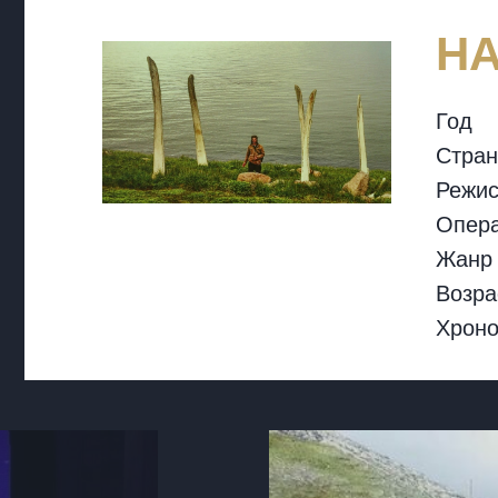
Н
Год
Стран
Режис
Опер
Жанр
Возра
Хрон