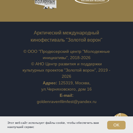
Арктический международный
кинофестиваль "Золотой ворон"
© ООО "Продюсерский центр "Молодежные
инициативы", 2018-2026
© АНО Центр развития и поддержки
культурных проектов "Золотой ворон", 2019 -
2026
Адрес:
125319, Москва,
ул.Черняховского, дом 16
E-mail:
goldenravenfilmfest@yandex.ru
Этот веб-сайт использует файлы cookie, чтобы обеспечить вам
OK
наилучший сервис