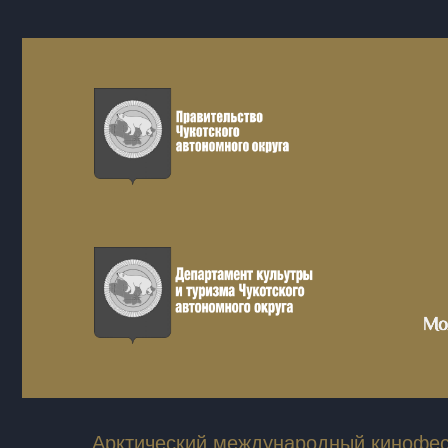
Арктический международный кинофес