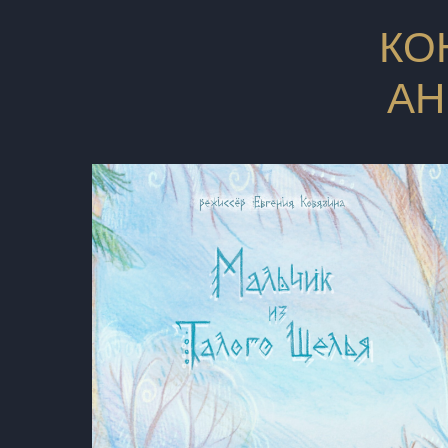
КО
АН