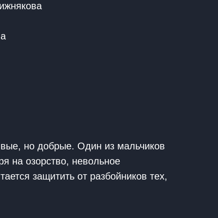
Хижнякова
на
ивые, но добрые. Один из мальчиков
ря на озорство, невольное
ается защитить от разбойников тех,