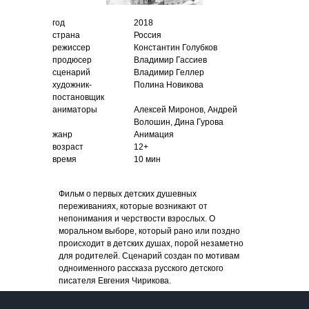
год
2018
страна
Россия
режиссер
Константин Голубков
продюсер
Владимир Гассиев
сценарий
Владимир Геллер
художник-
Полина Новикова
постановщик
аниматоры
Алексей Миронов, Андрей
Волошин, Дина Гурова
жанр
Анимация
возраст
12+
время
10 мин
Фильм о первых детских душевных
переживаниях, которые возникают от
непонимания и черствости взрослых. О
моральном выборе, который рано или поздно
происходит в детских душах, порой незаметно
для родителей. Сценарий создан по мотивам
одноименного рассказа русского детского
писателя Евгения Чирикова.