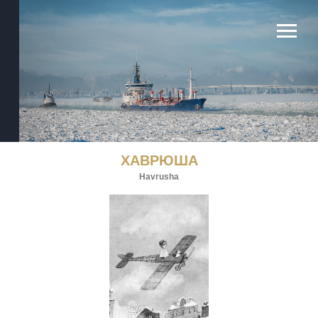
постановщик
аниматоры
продюсеры
жанр
возраст
сопродюсеры
время
композитор
ХАВРЮША
Havrusha