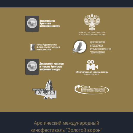
Арктический международный
кинофестиваль "Золотой ворон"