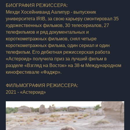
БИОГРАФИЯ РЕЖИССЕРА:
Мехди Хосейниванд Аалипур - выпускник
университета IRIB, за свою карьеру смонтировал 35
художественных фильмов, 30 телесериалов, 27
телефильмов и ряд документальных и
короткометражных фильмов, снял четыре
короткометражных фильма, один сериал и один
телефильм. Его дебютная режиссерская работа
«Астероид» получила приз за лучший фильм в
разделе «Взгляд на Восток» на 38-м Международном
кинофестивале «Фаджр».
ФИЛЬМОГРАФИЯ РЕЖИССЕРА:
2021 - «Астероид»