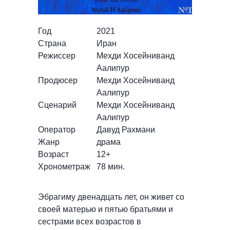
Год
2021
Страна
Иран
Режиссер
Мехди Хосейниванд
Аалипур
Продюсер
Мехди Хосейниванд
Аалипур
Сценарий
Мехди Хосейниванд
Аалипур
Оператор
Давуд Рахмани
Жанр
драма
Возраст
12+
Хронометраж
78 мин.
Эбрагиму двенадцать лет, он живет со
своей матерью и пятью братьями и
сестрами всех возрастов в